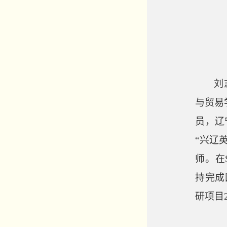
刘
与贸易
员，辽
“兴辽
师。在
持完成
研项目