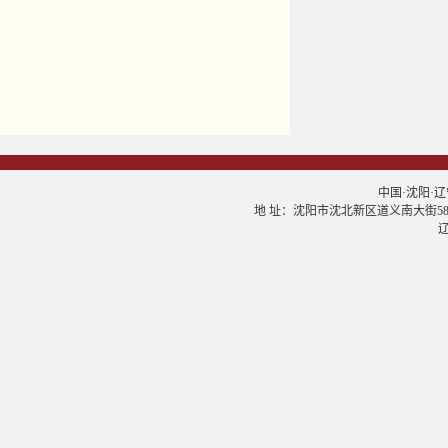
中国·沈阳·辽宁大学
地 址：沈阳市沈北新区道义南大街58号 邮
辽