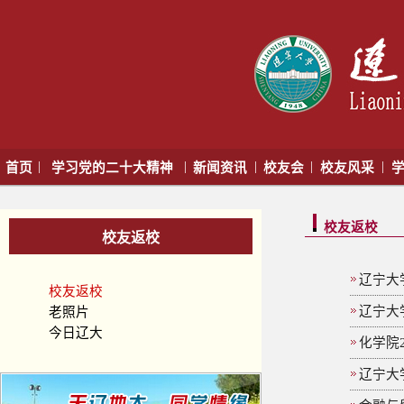
|
|
|
|
|
首页
学习党的二十大精神
新闻资讯
校友会
校友风采
学
校友返校
校友返校
辽宁大
校友返校
辽宁大
老照片
今日辽大
化学院
辽宁大