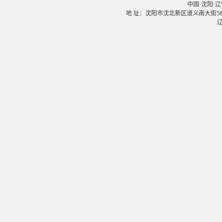
中国·沈阳·辽宁大学
地 址：沈阳市沈北新区道义南大街58号 邮
辽