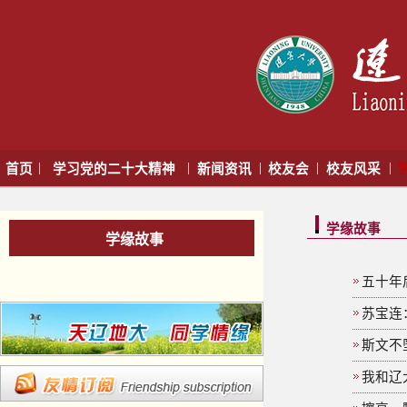
|
|
|
|
|
首页
学习党的二十大精神
新闻资讯
校友会
校友风采
学缘故事
学缘故事
五十年
苏宝连
斯文不
我和辽