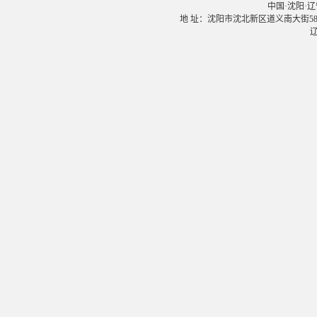
中国·沈阳·辽宁大学
地 址：沈阳市沈北新区道义南大街58号 邮
辽