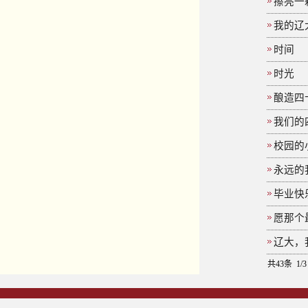
擦亮一
我的辽
时间
时光
酿造四
我们的
校园的
永远的
毕业快
愿那个
辽大，
共43条 1/