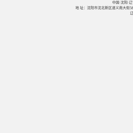
中国·沈阳·辽宁大学
地 址：沈阳市沈北新区道义南大街58号 邮
辽