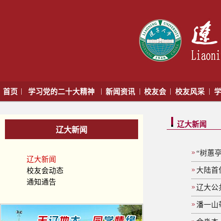
|
|
|
|
|
首页
学习党的二十大精神
新闻资讯
校友会
校友风采
学
辽大新闻
辽大新闻
“树蕙
辽大新闻
大陆首
校友会动态
通知通告
辽大公
潘一山