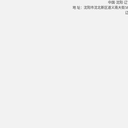
中国·沈阳·辽宁大学
地 址：沈阳市沈北新区道义南大街58号 邮
辽