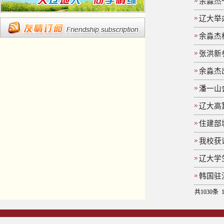
余淼杰
辽大举
余淼杰
张洪新
余淼杰
潘一山会
辽大高
住建部
我校获
辽大学
韩国驻
共1030条 1