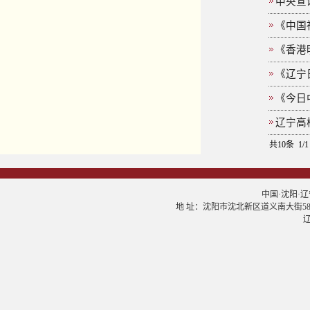
中央宣
《中国
《香港
《辽宁
《今日
辽宁高
共10条 1/
中国·沈阳·辽宁大学
地 址：沈阳市沈北新区道义南大街58号 邮
辽