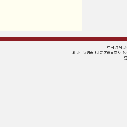
中国·沈阳·辽宁大学
地 址：沈阳市沈北新区道义南大街58号 邮
辽