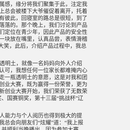
属感，缘分将我们聚集于此，注定我
上总会被楼下大爷催促着离开，托着
有彼此，回寝室的路总是很短，到了
落落的。那个晚上，我们讨论到产品
们定位在青少年，因此产品的安全性
一块放在嘴里，认真品尝，表情滑稽
视大笑，此后，介绍产品过程中，我总
透明土，就像一名妈妈向外人介绍
认可，我想任何一位家长都难掩内心
走一瓶透明土的意愿，这是对我和团
创业大赛，既为赢得一份荣誉，更为
新创业大赛开始，我们荣获了无数荣
奖、国赛铜奖，第十三届“挑战杯”辽
人能力与个人阅历也得到极大的提
我总会向朋友们
“炫耀”道：“我上报
，并顺利当晚播出。因为参加大赛，