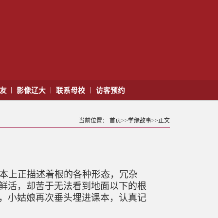
|
|
|
校友
影像辽大
联系母校
访客预约
当前位置：
首页
>>
学缘故事
>>
正文
本上正描述着根的各种形态，冗杂
鲜活，却苦于无法看到地面以下的根
，小姑娘再次垂头埋进课本，认真记