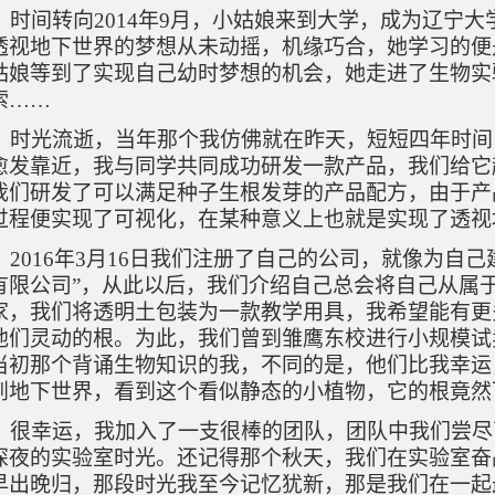
时间转向
2014
年
9
月，小姑娘来到大学，成为辽宁大
透视地下世界的梦想从未动摇，机缘巧合，她学习的便
姑娘等到了实现自己幼时梦想的机会，她走进了生物实
索
……
时光流逝，当年那个我仿佛就在昨天，短短四年时间
愈发靠近，我与同学共同成功研发一款产品，我们给它
我们研发了可以满足种子生根发芽的产品配方，由于产
过程便实现了可视化，在某种意义上也就是实现了透视
2016
年
3
月
16
日我们注册了自己的公司，就像为自己
有限公司”，从此以后，我们介绍自己总会将自己从属
家，我们将透明土包装为一款教学用具，我希望能有更
他们灵动的根。为此，我们曾到雏鹰东校进行小规模试
当初那个背诵生物知识的我，不同的是，他们比我幸运
到地下世界，看到这个看似静态的小植物，它的根竟然
很幸运，我加入了一支很棒的团队，团队中我们尝尽
深夜的实验室时光。还记得那个秋天，我们在实验室奋
早出晚归，那段时光我至今记忆犹新，那是我们在一起