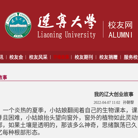
|
|
|
|
|
|
讯
校友会
校友风采
学缘故事
校友期刊
校友捐赠
服务
故事
我的辽大创业故事
2022-04-07 11:02
孙朝黎
一个炎热的夏季，小姑娘翻阅着自己的生物课本，课
并且困难，小姑娘抬头望向窗外，窗外的植物如此灵动
部，如果土壤是透明的，那该多么神奇，思绪飘荡已久
忆每种根部形态。