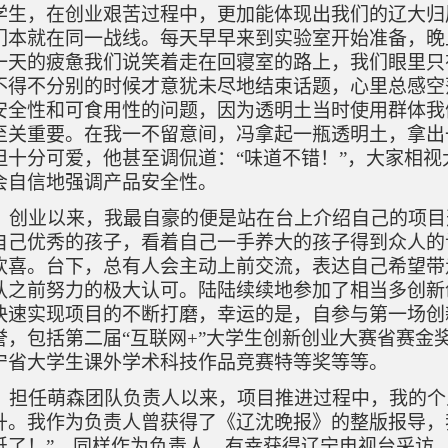
学生，在创业艰苦过程中，更加能体现出我们的辽大归
们本就在同一战线。每天早早来到实验室开始准备，晚
一天的疲惫我们说笑着走在回寝室的路上，我们眼里只
不得不分别的时候才意犹未尽地结束话题，心里总感空
安全性和可食用性的问题，因为透明土当时使用群体我
至关重要。在我一不留意间，冯拿起一瓶透明土，拿出
但十分可爱，他甚至调侃道：
“味道不错！”，大家相
会自信地强调产品安全性。
创业以来，我最自豪的便是站在台上介绍自己的项目
自己优秀的孩子，看着自己一手养大的孩子得到众人的
欢喜。台下，总有人会主动上前交流，表达自己希望带
队之前努力的极大认可。陆陆续续地参加了相当多创新
快速实现项目的不断打磨，幸运的是，自参与第一场创
誉，包括第二届
“互联网
+
”大学生创新创业大赛省赛金
宁省大学生课外学术科技作品竞赛特等奖等等。
担任萌森团队负责人以来，项目推进过程中，我的个
升。我作为负责人曾获得了《辽沈晚报》的整版报导，
纸了！”。同样作为负责人，有幸获得辽宁电视台采访