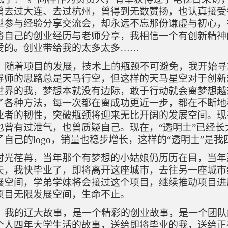
曾去过大连、去过杭州，曾得到无数赞扬，也认真接受
型参与经验分享交流会，却永远不忘那份谦虚与初心，
将自己的创业经历与老师分享，我相信一个有创新精神
爱的。创业带给我的太多太多……
随着项目的发展，技术上的瓶颈不可避免，我开始寻
导师的思路总是天马行空，但这样的天马星空对于创新
世界的我，梦想本就没有边际，敢于行动就会离梦想越
了各种方法，每一次都在离成功更近一步，都在不断地
业者的韧性，突破瓶颈将迎来无比开阔的发展空间。现
也曾有过泄气，也曾质疑自己。现在，
“透明土”已经
了自己的
logo
，销量也稳步增长，这样的
“透明土”是
时光荏苒，当年那个有梦想的小姑娘仍历历在目，当年
天，我快毕业了，即将离开这座城市，去往另一座城市
展空间，学弟学妹将会接过这个项目，继续推动项目进
项目无限发展空间，生命不止。
我的辽大故事，是一个精彩的创业故事，是一个团队
个人四年大学生活的故事，送给即将毕业的我，送给正