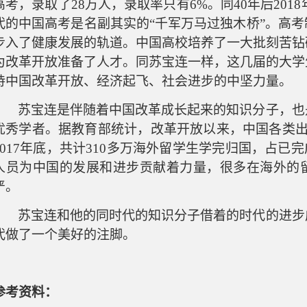
高考，录取了28万人，录取率只有6%。同40年后2018
代的中国高考是名副其实的“千军万马过独木桥”。
高考
步入了健康发展的轨道。
中国高校
培养了一大批刻苦钻
为改革开放准备了人才。
同苏宝连一样，这几届的大学
持
中国
改革开放、经济起飞、社会进步的中坚力量。
苏宝连是伴随着中国改革成长起来的知识分子，也
优秀学者。据教育部统计，改革开放以来，中国各类
2017年底，共计310多万海外留学生学完归国，占已
人员为中国的发展和进步贡献着力量，很多在海外的
严。
苏宝连和他的同时代的知识分子借着的时代的进步
代做了一个美好的注脚
。
参考资料：