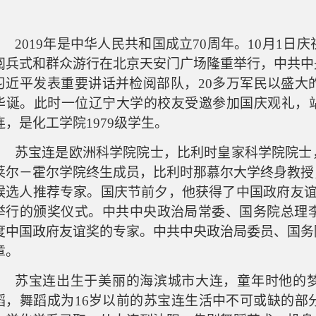
2019年是中华人民共和国成立70周年。10月1日
庆
阅兵式和群众游行在北京天安门广场隆重举行，中共中
习近平发表重要讲话并检阅部队
，
20多万军民以盛大
华诞。
此时一位辽宁大学的校友受邀参加国庆观礼，
连，是
化工
学院
1979级学生。
苏宝连是欧洲科学院院士，比利时皇家科学院院士
莱尔
－
霍尔学院终生成员，比利时那慕尔大学终身教授
候选人推荐专家。国庆节前夕，他获得了中国政府友
举行的颁奖仪式。
中共中央政治局常委、国务院总理
度中国政府友谊奖
的
专家。中共中央政治局委员、国务
章
。
苏宝连出生于美丽的海滨城市大连，童年时他的
蹈，舞蹈成为
16岁以前的苏宝连生活中不可或缺的部分