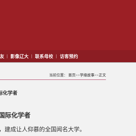
|
|
|
校友
影像辽大
联系母校
访客预约
当前位置：
首页
>>
学缘故事
>>
正文
际化学者
国际化学者
，建成让人仰慕的全国闻名大学。