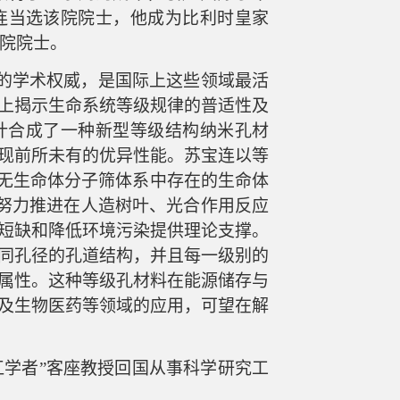
宝连当选该院院士，他成为比利时皇家
院院士
。
的学术权威，是国际上这些领域最活
上揭示
生命系统等级规律的普适性及
计合成了
一种
新型等级结构纳米孔材
现前所未有的
优异
性能。
苏宝连
以等
无生命体分子筛体系中存在
的
生命体
努力推进在
人造树叶、光合作用反应
短缺和降低环境污染提供理论
支撑。
同孔径的孔道结构，并且每一级别的
属性。这种等级孔材料在能源储存与
及生物医药等领域的应用，可望在解
江学者”客座教授回国从事科学研究工