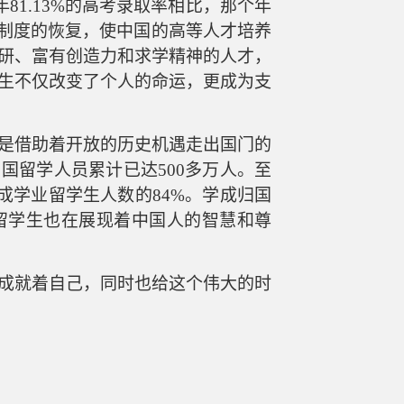
年81.13%的高考录取率相比，那个年
制度的恢复，使中国的
高等
人才培养
研、富有创造力和求学精神的人才
，
生
不仅改变了
个人
的命运，
更成为
支
是借助着开放的历史机遇走出国门的
出国留学人员累计已达
500多万人。至
完成学业留学生人数的84%。学成归国
留学生也在展现着中国人的智慧和尊
成就着自己，同时也给这个伟大的时