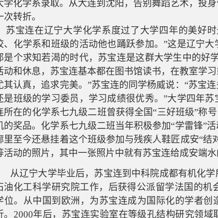
大学化学系录取。从大连到沈阳，告别舞蹈艺术，投身
一次转折。
苏宝连在辽宁大学化学系度过了大学四年的美好时
校、化学系和班级的活动他也踊跃参加。”这是辽宁大
那是个求知若渴的时代，苏宝连是这群大学生中的好学
活动和休息，苏宝连基本都在图书馆读书，在教室学习
尤其认真，追求完美。”苏宝连的同学杨威说：“苏宝
还是班级的学习委员，学习成绩很优秀。”大学四年苏
连所在的化学系七九级二班曾获得全国“三好班级”称号
机的奖品。化学系七九级二班当年积极参加“学雷锋”
廊里至今还悬挂着这个班级参加与残疾人鞋匠成安“结
等活动的照片，其中一张照片中就有苏宝连给成安端水
从辽宁大学毕业后，苏宝连到中科院成都有机化学
石油化工科学研究院工作，后获得公派留学法国的机
学位。从中国到欧洲，为苏宝连成为国际化的学者创
折。2000年后，苏宝连实验室在等级孔结构研究领