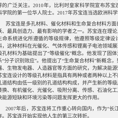
界的广泛关注。2010年，比利时皇家科学院宣布苏
科学院的第一位华人院士。2017年
苏宝连当选欧洲科学
苏宝连是多孔材料、催化材料和生命复合材料方面
跃、最具创造力、最有影响的
学者之一
。
苏宝连在理论
生命系统进化所遵循的等级规律
，他遵照
等级定律设
料
，
这
种
材料在光催化、气体传感和锂离子电池领域展
级孔材料为基础提出了
“等级催化”概念。他发现
了
固体
系
“分子识别效应”。他提出
了
“生命复合材料”新概念，
器、生物发电器、人造器官等方面的研究
，
为解决能源
苏宝连设计的
等级孔材料是指具有两种或者两种以上不
孔道结构由低一级别的孔道结构构成，并产生新的等级
转换、有机催化、光催化、吸附分离、传感、石油化工
决能源短缺和环境污染等问题发挥更大的作用。
2007年后，苏宝连将工作重心转向国内，作为“长
作。苏宝连开始实现他人生的第三次转折。