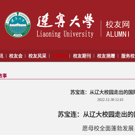
|
|
|
|
|
|
讯
校友会
校友风采
学缘故事
校友期刊
校友捐赠
服务
故事
苏宝连：从辽大校园走出的国
2022-12-30 12:43
苏宝连：从辽大校园走出的
愿母校全面蓬勃发展