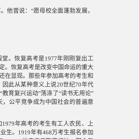
厚。他曾说：
“愿母校全面蓬勃发展，
殿堂。
恢复高考
是
1977年刚刚复出
工
定
。
恢复高考是改变
中国
命运的重大
还在显现。
那些年参加高考的考生和
，因此
从某种意义上
说
20世纪
70年代
“教育复兴运动”荡涤了“读书无用论”
天
，
公平竞争成为中国社会的普遍意
加
1979年高考的考生有
工人农民、上
毕业生
。
1919年有468万考生报名参加