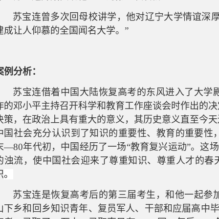
苏宝连曾多次回母校讲学，他对辽宁大学情谊深
建成让人仰慕的全国闻名大学。”
案例分析：
苏宝连借着中国大陆恢复高考的东风进入了大学
作
的邓小平主持召开科学和教育工作座谈会
时
作出的决
决策，在政治上具有重大
的
意义
，其历史意义直至
今天
中国社会充分认识到了知
识的重要性、教育的重要性
末—80年代初，中国经历了
一场
“教育复兴运动”。
这场
的浊流
，
使中国社会迎来了尊重知识、尊重人才的春
识
。
苏宝连是恢复高考后的第三届考生，和他一起参
山下乡和回乡知识青年、复员军人、干部和应届高中