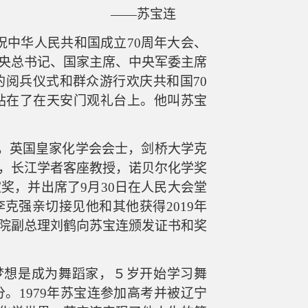
——苏宝连
祝中华人民共和国成立
70周年大会、
央总书记、国家主席、中央军委主席
的阅兵仪式和群众游行欢庆共和国70
站在了在天安门观礼台上。他叫苏宝
，英国皇家化学会会士，剑桥大学克
，长江学者客座教授，诺贝尔化学奖
谊奖，并出席了
9月30日在人民大会堂
李克强亲切
接见他和其他
获得
2019年
院副总理刘鹤向
苏宝连颁发证书和奖
梦想是成为舞蹈家，５岁开始学习舞
。1979年苏宝连参加高考并被辽宁