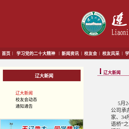
|
|
|
|
|
首页
学习党的二十大精神
新闻资讯
校友会
校友风采
学
辽大新闻
辽大新闻
辽大新闻
校友会动态
5月
通知通告
公司承
家、3
语桥”