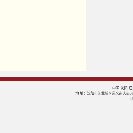
中国·沈阳·辽宁大学
地 址：沈阳市沈北新区道义南大街58号 邮
辽