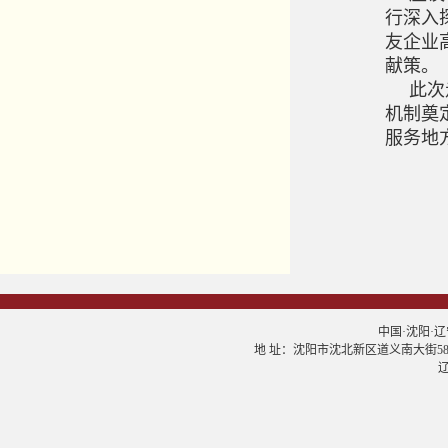
行深入
友企业
献策。
此次
机制奠
服务地
中国·沈阳·辽宁大学
地 址：沈阳市沈北新区道义南大街58号 邮
辽