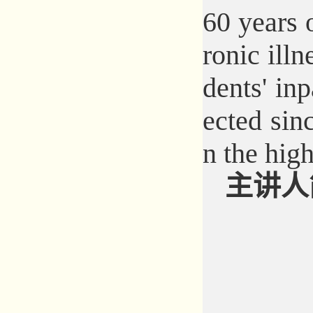
60 years 
ronic illn
dents' inp
ected sin
n the hig
主讲人