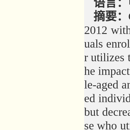
语言：
摘要：
2012 with
uals enro
r utilizes
he impact
le-aged an
ed individ
but decre
se who ut