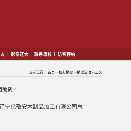
|
|
|
校友
影像辽大
联系母校
访客预约
当前位置：
首页
>>
校友捐赠
>>
捐赠活动
>>
正文
疫物资
、辽宁亿敬安木制品加工有限公司总