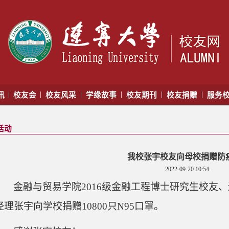
|
|
|
|
|
|
讯
校友会
校友风采
学缘故事
校友期刊
校友捐赠
服务
活动
我校张宇校友向母校捐赠防
2022-09-20 10:54
金融与贸易学院
2016级金融工程博士研究生校友
经理张宇向学校捐赠10800只N95口罩。