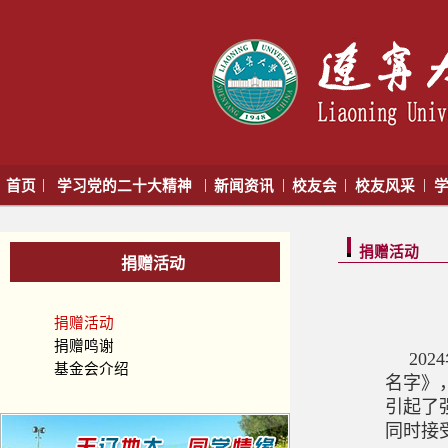
|
|
|
|
|
首页
学习党的二十大精神
新闻资讯
校友会
校友风采
学
捐赠活动
捐赠活动
捐赠活动
捐赠鸣谢
20
基金会介绍
名字》
引起了
同时接