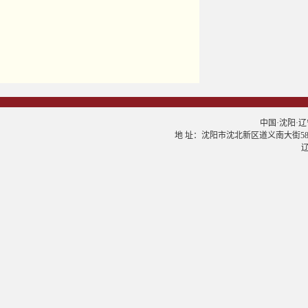
中国·沈阳·辽宁大学
地 址：沈阳市沈北新区道义南大街58号 邮
辽