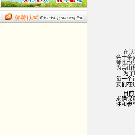
在认
会士余
师也纷
为崇山
为了
每一个
友们在
目前
求确保
注和参