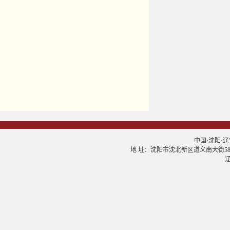
中国·沈阳·辽宁大学
地 址：沈阳市沈北新区道义南大街58号 邮
辽